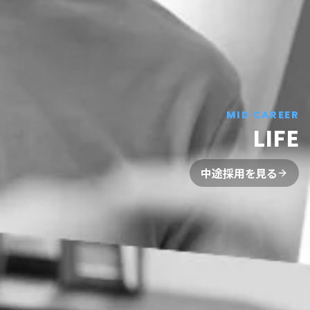
MID CAREER
LIFE
中途採用を見る