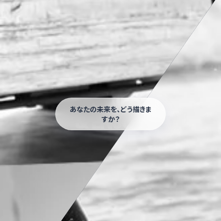
CONNECT
あなたの未来を、どう描きま
& ENJOY
すか？